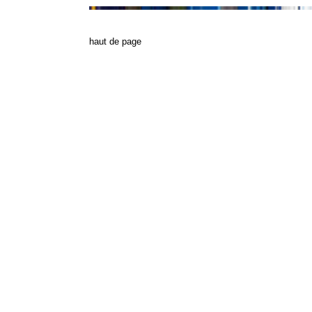
h
aut de page